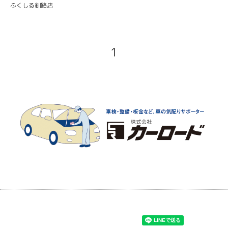
ふくしる釧路店
1